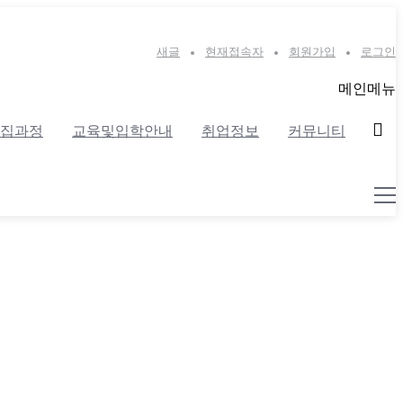
새글
현재접속자
회원가입
로그인
메인메뉴
집과정
교육및입학안내
취업정보
커뮤니티