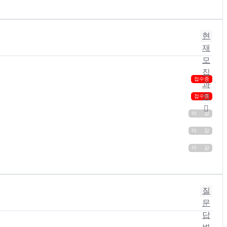
현
재
모
집
접수중
과
정
접수중
마 감
마 감
마 감
질
문
답