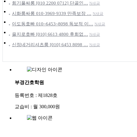
회기풀싸롱 [010 2200 0712] 단골인…
N
새글
시화룸싸롱 010·3969·9339 만족보장 …
N
새글
이도동호빠 010~6453~8098 독보적 이…
N
새글
을지로호빠 [010] 6613 4800 후회없…
N
새글
신정네거리셔츠룸 [010] 6453 8098 …
N
새글
부경간호학원
등록번호 : 제1828호
교습비 : 월 300,000원