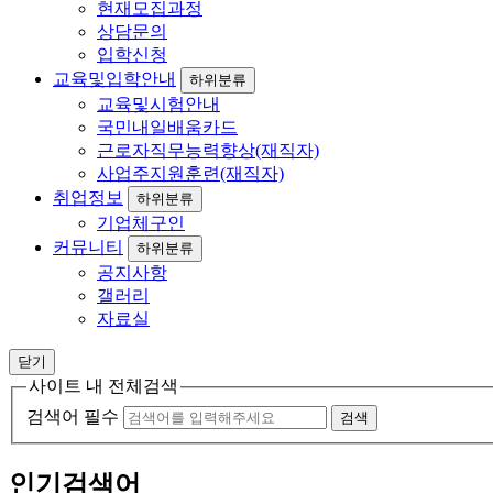
현재모집과정
상담문의
입학신청
교육및입학안내
하위분류
교육및시험안내
국민내일배움카드
근로자직무능력향상(재직자)
사업주지원훈련(재직자)
취업정보
하위분류
기업체구인
커뮤니티
하위분류
공지사항
갤러리
자료실
닫기
사이트 내 전체검색
검색어 필수
검색
인기검색어