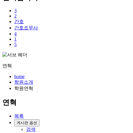
3
2
간호
간호조무사
4
1
5
연혁
home
학원소개
학원연혁
연혁
목록
게시판 옵션
검색