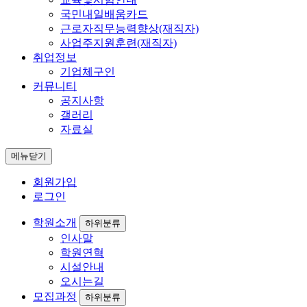
국민내일배움카드
근로자직무능력향상(재직자)
사업주지원훈련(재직자)
취업정보
기업체구인
커뮤니티
공지사항
갤러리
자료실
메뉴닫기
회원가입
로그인
학원소개
하위분류
인사말
학원연혁
시설안내
오시는길
모집과정
하위분류