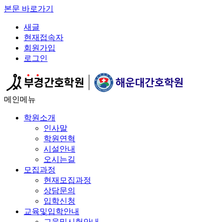
본문 바로가기
새글
현재접속자
회원가입
로그인
메인메뉴
학원소개
인사말
학원연혁
시설안내
오시는길
모집과정
현재모집과정
상담문의
입학신청
교육및입학안내
교육및시험안내