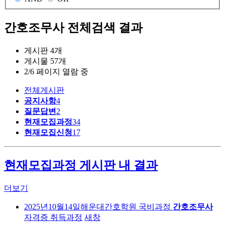
간호조무사
전체검색 결과
게시판 4개
게시물 57개
2/6 페이지 열람 중
전체게시판
공지사항
4
질문답변
2
현재모집과정
34
현재모집신청
17
현재모집과정 게시판 내 결과
더보기
2025년10월14일해운대간호학원 국비과정
간호조무사
자격증 취득과정
새창