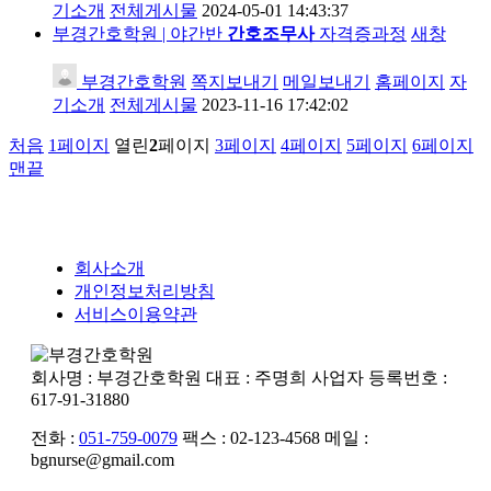
기소개
전체게시물
2024-05-01 14:43:37
부경간호학원 | 야간반
간호조무사
자격증과정
새창
부경간호학원
쪽지보내기
메일보내기
홈페이지
자
기소개
전체게시물
2023-11-16 17:42:02
처음
1
페이지
열린
2
페이지
3
페이지
4
페이지
5
페이지
6
페이지
맨끝
회사소개
개인정보처리방침
서비스이용약관
회사명 : 부경간호학원
대표 : 주명희
사업자 등록번호 :
617-91-31880
전화 :
051-759-0079
팩스 : 02-123-4568
메일 :
bgnurse@gmail.com