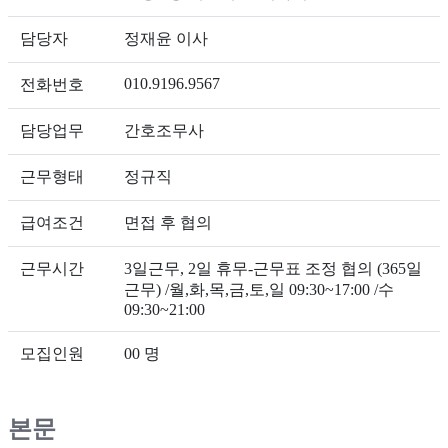
담당자
정재윤 이사
010.9196.9567
전화번호
담당업무
간호조무사
근무형태
정규직
급여조건
면접 후 협의
근무시간
3일근무, 2일 휴무-근무표 조정 협의 (365일
근무) /월,화,목,금,토,일 09:30~17:00 /수
09:30~21:00
모집인원
00 명
본문