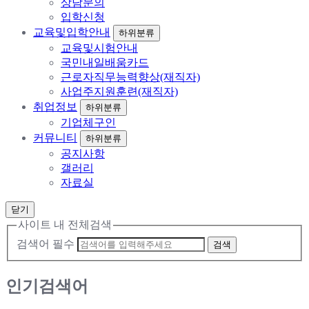
상담문의
입학신청
교육및입학안내
하위분류
교육및시험안내
국민내일배움카드
근로자직무능력향상(재직자)
사업주지원훈련(재직자)
취업정보
하위분류
기업체구인
커뮤니티
하위분류
공지사항
갤러리
자료실
닫기
사이트 내 전체검색
검색어 필수
검색
인기검색어