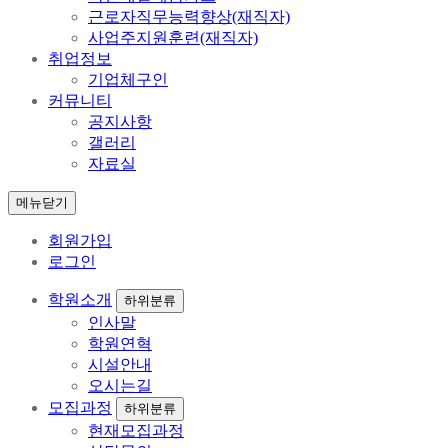
근로자직무능력향상(재직자)
사업주지원훈련(재직자)
취업정보
기업체구인
커뮤니티
공지사항
갤러리
자료실
메뉴닫기
회원가입
로그인
학원소개
하위분류
인사말
학원연혁
시설안내
오시는길
모집과정
하위분류
현재모집과정