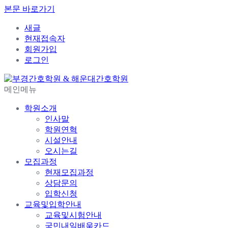
본문 바로가기
새글
현재접속자
회원가입
로그인
메인메뉴
학원소개
인사말
학원연혁
시설안내
오시는길
모집과정
현재모집과정
상담문의
입학신청
교육및입학안내
교육및시험안내
국민내일배움카드