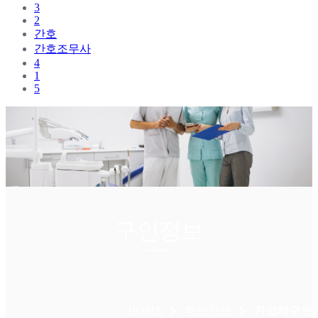
3
2
간호
간호조무사
4
1
5
구인정보
HOME
취업정보
기업체구인