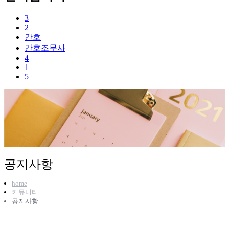
3
2
간호
간호조무사
4
1
5
공지사항
home
커뮤니티
공지사항