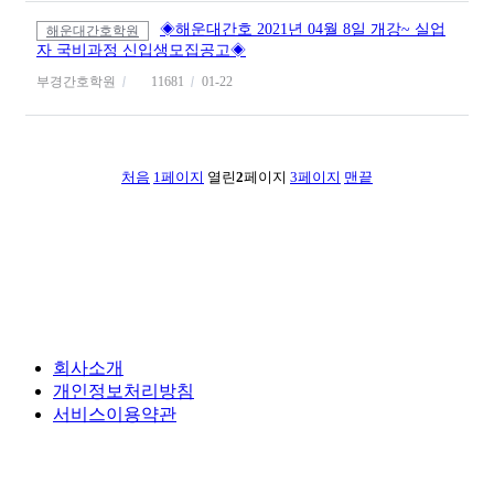
◈해운대간호 2021년 04월 8일 개강~ 실업
해운대간호학원
자 국비과정 신입생모집공고◈
부경간호학원
11681
01-22
처음
1
페이지
열린
2
페이지
3
페이지
맨끝
회사소개
개인정보처리방침
서비스이용약관