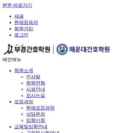
본문 바로가기
새글
현재접속자
회원가입
로그인
메인메뉴
학원소개
인사말
학원연혁
시설안내
오시는길
모집과정
현재모집과정
상담문의
입학신청
교육및입학안내
교육및시험안내