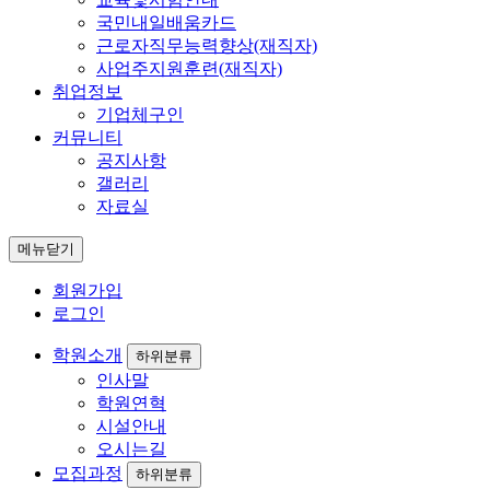
국민내일배움카드
근로자직무능력향상(재직자)
사업주지원훈련(재직자)
취업정보
기업체구인
커뮤니티
공지사항
갤러리
자료실
메뉴닫기
회원가입
로그인
학원소개
하위분류
인사말
학원연혁
시설안내
오시는길
모집과정
하위분류