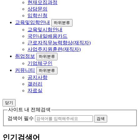
현재모집과정
상담문의
입학신청
교육및입학안내
하위분류
교육및시험안내
국민내일배움카드
근로자직무능력향상(재직자)
사업주지원훈련(재직자)
취업정보
하위분류
기업체구인
커뮤니티
하위분류
공지사항
갤러리
자료실
닫기
사이트 내 전체검색
검색어 필수
검색
인기검색어