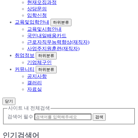
현재모집과정
상담문의
입학신청
교육및입학안내
하위분류
교육및시험안내
국민내일배움카드
근로자직무능력향상(재직자)
사업주지원훈련(재직자)
취업정보
하위분류
기업체구인
커뮤니티
하위분류
공지사항
갤러리
자료실
닫기
사이트 내 전체검색
검색어 필수
검색
인기검색어