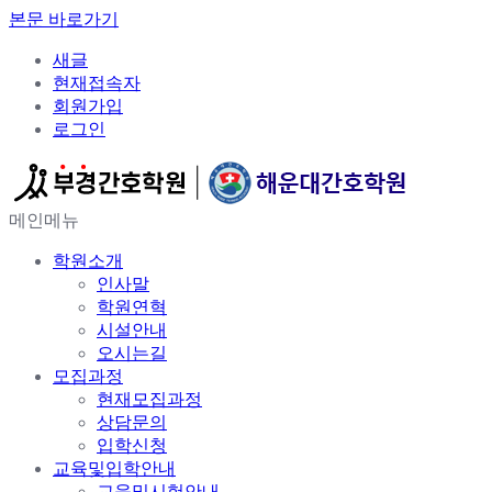
본문 바로가기
새글
현재접속자
회원가입
로그인
메인메뉴
학원소개
인사말
학원연혁
시설안내
오시는길
모집과정
현재모집과정
상담문의
입학신청
교육및입학안내
교육및시험안내