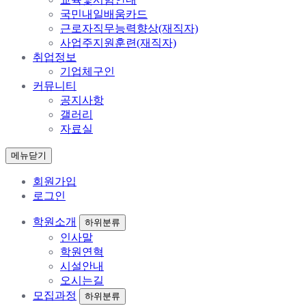
국민내일배움카드
근로자직무능력향상(재직자)
사업주지원훈련(재직자)
취업정보
기업체구인
커뮤니티
공지사항
갤러리
자료실
메뉴닫기
회원가입
로그인
학원소개
하위분류
인사말
학원연혁
시설안내
오시는길
모집과정
하위분류