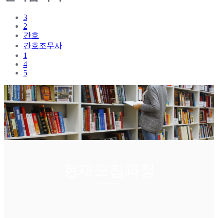
3
2
간호
간호조무사
1
4
5
현재모집과정